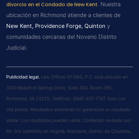
divorcio en el Condado de New Kent
. Nuestra
ubicación en Richmond atiende a clientes de
New Kent, Providence Forge, Quinton
y
comunidades cercanas del Noveno Distrito
Judicial.
Publicidad legal.
Law Offices Of SRIS, P.C. está ubicado en
7400 Beaufont Springs Drive, Suite 300, Room 395,
Richmond, VA 23225. Teléfono: (888) 437-7747. Solo con
cita previa. Resultados anteriores no garantizan un resultado
similar. Los resultados pueden variar. Contenido revisado por
Mr. Sris (admitido en Virginia, Maryland, Distrito de Columbia,