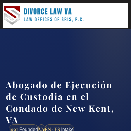
(888) 437-7747
Request a consultation
Abogado de Ejecución
de Custodia en el
Condado de New Kent,
VA
1997
VA
EN · ES
Founded
Intake