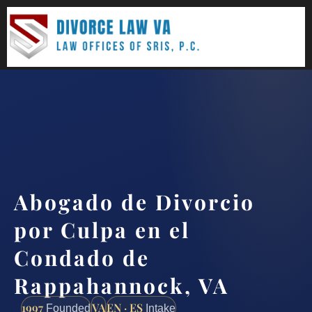
(888) 437-7747
Request a consultation
Abogado de Divorcio
por Culpa en el
Condado de
Rappahannock, VA
1997
VA
EN · ES
Founded
Intake