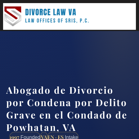
(888) 437-7747
Request a consultation
Abogado de Divorcio
por Condena por Delito
Grave en el Condado de
Powhatan, VA
1997
VA
EN · ES
Founded
Intake