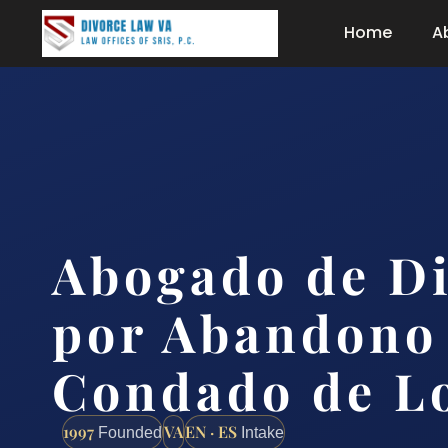
Home
A
Abogado de Di
por Abandono 
Condado de Lo
1997
VA
EN · ES
Founded
Intake