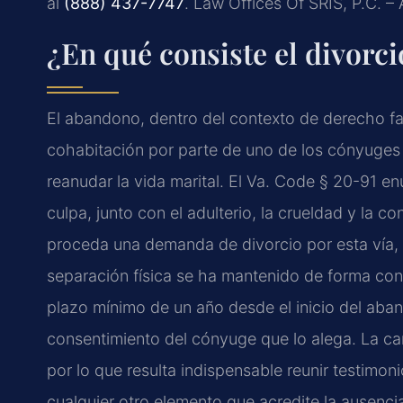
al
(888) 437-7747
. Law Offices Of SRIS, P.C. 
¿En qué consiste el divorc
El abandono, dentro del contexto de derecho fami
cohabitación por parte de uno de los cónyuges si
reanudar la vida marital. El Va. Code § 20-91 
culpa, junto con el adulterio, la crueldad y la c
proceda una demanda de divorcio por esta vía, q
separación física se ha mantenido de forma conti
plazo mínimo de un año desde el inicio del aban
consentimiento del cónyuge que lo alega. La ca
por lo que resulta indispensable reunir testimon
cualquier otro elemento que acredite la ausenci