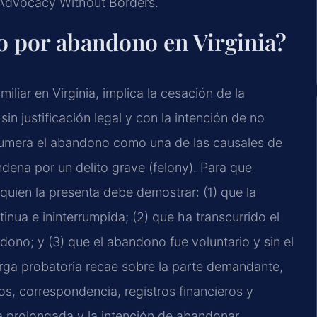
– Advocacy Without Borders.
io por abandono en Virginia?
liar en Virginia, implica la cesación de la
n justificación legal y con la intención de no
enumera el abandono como una de las causales de
ondena por un delito grave (felony). Para que
uien la presenta debe demostrar: (1) que la
nua e ininterrumpida; (2) que ha transcurrido el
dono; y (3) que el abandono fue voluntario y sin el
rga probatoria recae sobre la parte demandante,
ios, correspondencia, registros financieros y
a prolongada y la intención de abandonar.