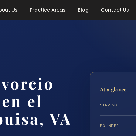
bout Us
Practice Areas
Blog
Contact Us
vorcio
At a glance
en el
SERVING
uisa, VA
FOUNDED