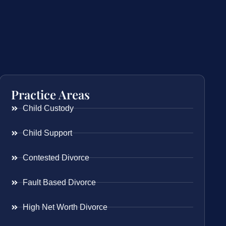
Practice Areas
Child Custody
Child Support
Contested Divorce
Fault Based Divorce
High Net Worth Divorce