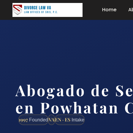
Home
A
Abogado de S
en Powhatan C
1997
VA
EN · ES
Founded
Intake