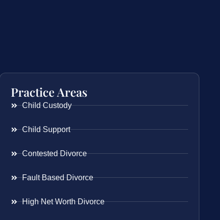
Practice Areas
Child Custody
Child Support
Contested Divorce
Fault Based Divorce
High Net Worth Divorce