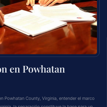
ón en Powhatan
n Powhatan County, Virginia, entender el marco
rginia, la separación constituye la base para un