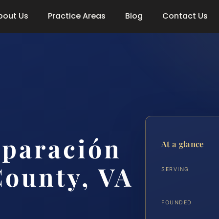
bout Us
Practice Areas
Blog
Contact Us
eparación
At a glance
ounty, VA
SERVING
FOUNDED