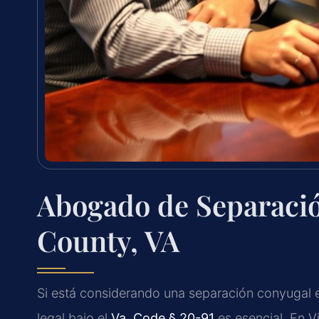
Abogado de Separaci
County, VA
Si está considerando una separación conyugal e
legal bajo el
Va. Code § 20-91
es esencial. En Vi