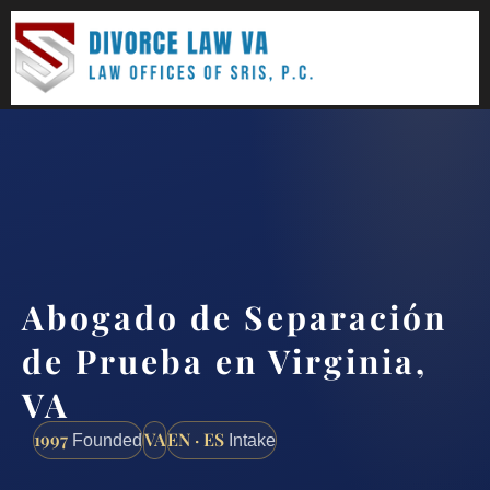
(888) 437-7747
Request a consultation
Abogado de Separación
de Prueba en Virginia,
VA
1997
VA
EN · ES
Founded
Intake