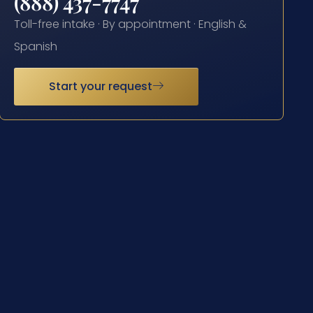
(888) 437-7747
Toll-free intake · By appointment · English &
Spanish
Start your request