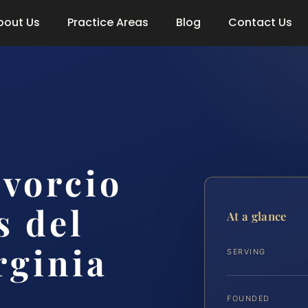
bout Us
Practice Areas
Blog
Contact Us
vorcio
s del
At a glance
rginia
SERVING
FOUNDED