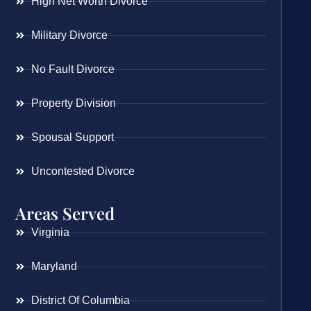
High Net Worth Divorce
Military Divorce
No Fault Divorce
Property Division
Spousal Support
Uncontested Divorce
Areas Served
Virginia
Maryland
District Of Columbia