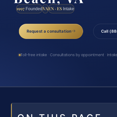
1997
VA
EN · ES
Founded
Intake
Request a consultation
Call (8
Toll-free intake · Consultations by appointment · Intak