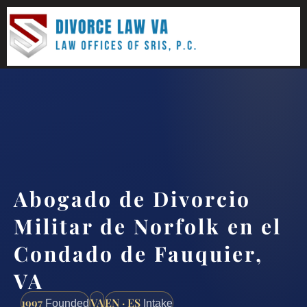
(888) 437-7747
Request a consultation
Abogado de Divorcio
Militar de Norfolk en el
Condado de Fauquier,
VA
1997
VA
EN · ES
Founded
Intake