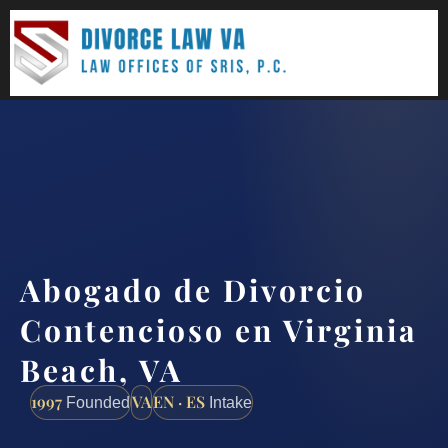
(888) 437-7747
Request a consultation
Abogado de Divorcio
Contencioso en Virginia
Beach, VA
1997
VA
EN · ES
Founded
Intake