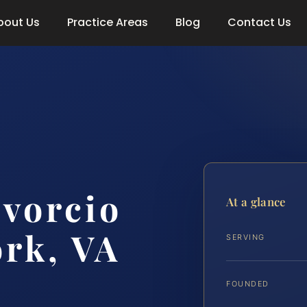
bout Us
Practice Areas
Blog
Contact Us
vorcio
At a glance
rk, VA
SERVING
FOUNDED