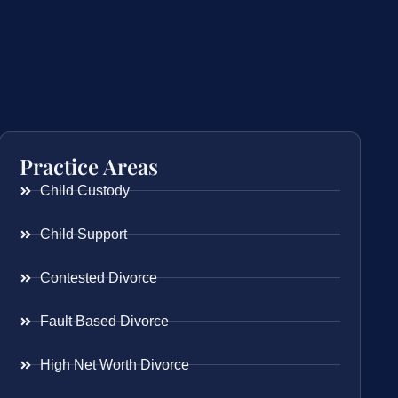
Practice Areas
Child Custody
Child Support
Contested Divorce
Fault Based Divorce
High Net Worth Divorce