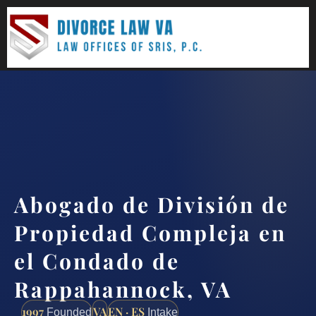
(888) 437-7747
Request a consultation
Abogado de División de
Propiedad Compleja en
el Condado de
Rappahannock, VA
1997
VA
EN · ES
Founded
Intake