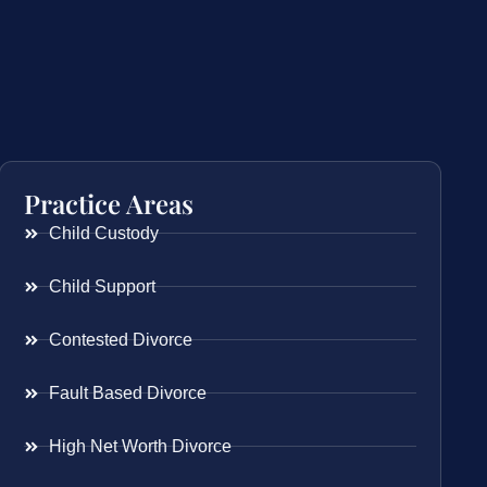
Practice Areas
Child Custody
Child Support
Contested Divorce
Fault Based Divorce
High Net Worth Divorce