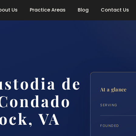
bout Us
Practice Areas
Blog
Contact Us
stodia de
At a glance
 Condado
SERVING
ock, VA
FOUNDED