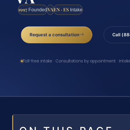
1997
VA
EN · ES
Founded
Intake
Request a consultation
Call (8
Toll-free intake · Consultations by appointment · Intak