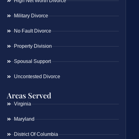
High Net Worth Divorce
Military Divorce
No Fault Divorce
Property Division
Spousal Support
Uncontested Divorce
Areas Served
Virginia
Maryland
District Of Columbia