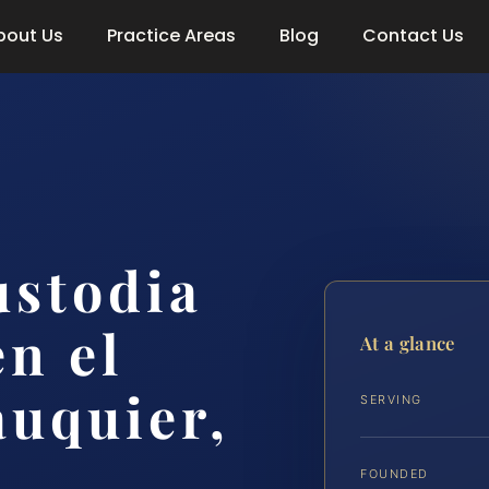
bout Us
Practice Areas
Blog
Contact Us
ustodia
en el
At a glance
uquier,
SERVING
FOUNDED